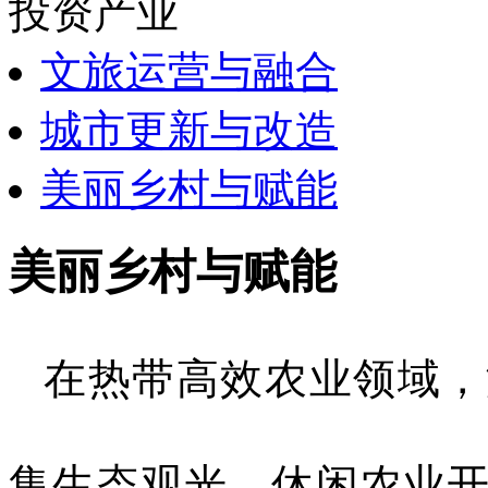
投资产业
文旅运营与融合
城市更新与改造
美丽乡村与赋能
美丽乡村与赋能
在热带高效农业领域，
集生态观光、休闲农业