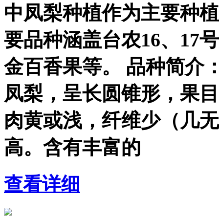
中凤梨种植作为主要种植
要品种涵盖台农16、1
金百香果等。 品种简介：
凤梨，呈长圆锥形，果目
肉黄或浅，纤维少（几无
高。含有丰富的
查看详细