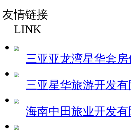
友情链接
LINK
三亚亚龙湾星华套房
三亚星华旅游开发有
海南中田旅业开发有