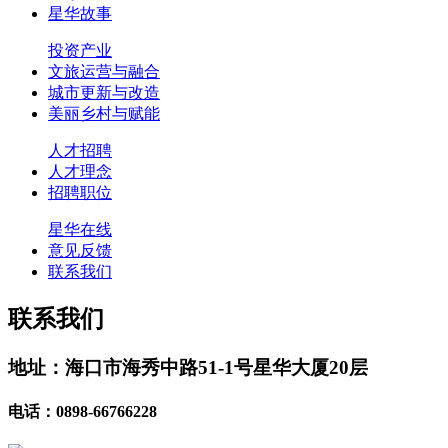
星华故事
投资产业
文旅运营与融合
城市更新与改造
美丽乡村与赋能
人才招聘
人才理念
招聘职位
星华在线
意见反馈
联系我们
联系我们
地址：海口市海秀中路51-1号星华大厦20层
电话：0898-66766228