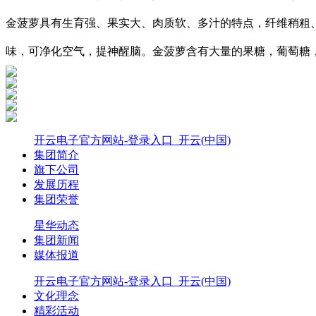
金菠萝具有生育强、果实大、肉质软、多汁的特点，纤维稍粗
味，可净化空气，提神醒脑。金菠萝含有大量的果糖，葡萄糖
开云电子官方网站-登录入口_开云(中国)
集团简介
旗下公司
发展历程
集团荣誉
星华动态
集团新闻
媒体报道
开云电子官方网站-登录入口_开云(中国)
文化理念
精彩活动