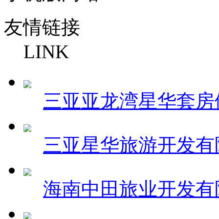
友情链接
LINK
三亚亚龙湾星华套房
三亚星华旅游开发有
海南中田旅业开发有