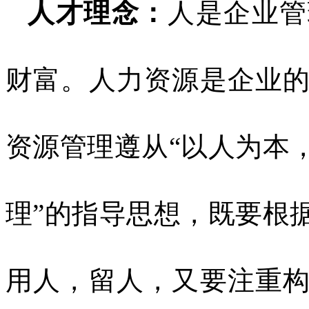
人才理念：
人是企业管
财富。人力资源是企业
资源管理遵从“以人为本
理”的指导思想，既要根
用人，留人，又要注重